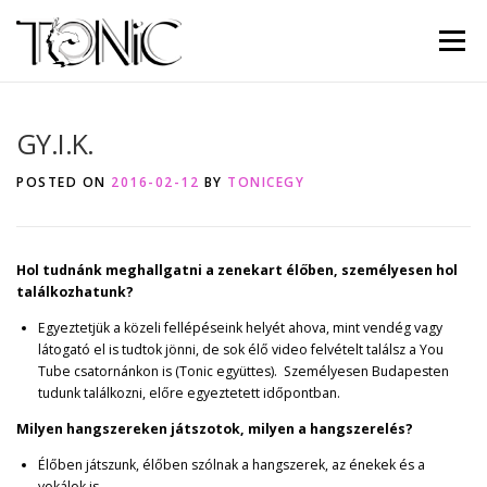
Skip to content
Menu
GY.I.K.
POSTED ON
2016-02-12
BY
TONICEGY
Hol tudnánk meghallgatni a zenekart élőben, személyesen hol
találkozhatunk?
Egyeztetjük a közeli fellépéseink helyét ahova, mint vendég vagy
látogató el is tudtok jönni, de sok élő video felvételt találsz a You
Tube csatornánkon is (Tonic együttes). Személyesen Budapesten
tudunk találkozni, előre egyeztetett időpontban.
Milyen hangszereken játszotok, milyen a hangszerelés?
Élőben játszunk, élőben szólnak a hangszerek, az énekek és a
vokálok is.