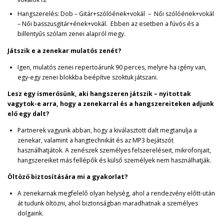
Hangszerelés: Dob – Gitár+szólóének+vokál – Női szólóének+vokál
– Női basszusgitár+ének+vokál. Ebben az esetben a fúvós és a
billentyűs szólam zenei alapról megy.
Játszik e a zenekar mulatós zenét?
Igen, mulatós zenei repertoárunk 90 perces, melyre ha igény van,
egy-egy zenei blokkba beépítve szoktuk játszani.
Lesz egy ismerősünk, aki hangszeren játszik – nyitottak
vagytok-e arra, hogy a zenekarral és a hangszereiteken adjunk
elő egy dalt?
Partnerek vagyunk abban, hogy a kiválasztott dalt megtanulja a
zenekar, valamint a hangtechnikát és az MP3 bejátszót
használhatjátok. A zenészek személyes felszereléseit, mikrofonjait,
hangszereiket más fellépők és külső személyek nem használhatják.
Öltöző biztosítására mi a gyakorlat?
A zenekarnak megfelelő olyan helység, ahol a rendezvény előtt-után
át tudunk öltözni, ahol biztonságban maradhatnak a személyes
dolgaink.