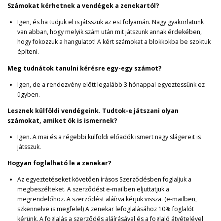
Számokat kérhetnek a vendégek a zenekartól?
Igen, és ha tudjuk el is játsszuk az est folyamán. Nagy gyakorlatunk
van abban, hogy melyik szám után mit játszunk annak érdekében,
hogy fokozzuk a hangulatot! A kért számokat a blokkokba be szoktuk
építeni.
Meg tudnátok tanulni kérésre egy-egy számot?
Igen, de a rendezvény előtt legalább 3 hónappal egyeztessünk ez
ügyben.
Lesznek külföldi vendégeink. Tudtok-e játszani olyan
számokat, amiket ők is ismernek?
Igen. A mai és a régebbi külföldi előadók ismert nagy slágereit is
játsszuk.
Hogyan foglalható le a zenekar?
Az egyeztetéseket követően írásos Szerződésben foglaljuk a
megbeszélteket. A szerződést e-mailben eljuttatjuk a
megrendelőhöz. A szerződést aláírva kérjük vissza. (e-mailben,
szkennelve is megfelel) A zenekar lefoglalásához 10% foglalót
kérünk. A foglalás a szerződés aláírásával és a foglaló átvételével